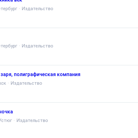
тербург
·
Издательство
тербург
·
Издательство
 заря, полиграфическая компания
жск
·
Издательство
ночка
Устюг
·
Издательство