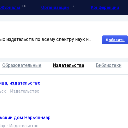
13
2
Журналы
Организации
Конференции
х издательств по всему спектру наук и...
Добавить
Образовательные
Издательства
Библиотеки
ица, издательство
ьск
·
Издательство
ьский дом Нарьян-мар
Мар
·
Издательство