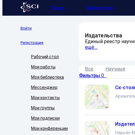
Поиск
Библиотека
Войти
Издательства
Единый реестр научны
Регистрация
ещё…
Рабочий стол
Мои работы
Все
Научные
Фильтры
0
Моя библиотека
Ск-стол
Мессенджер
Архангел
Мои контакты
Мои группы
Мои подписки
Издател
Мои конференции
Нарьян-