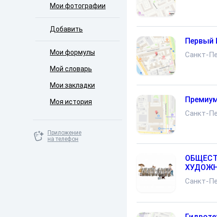
Мои фотографии
Добавить
Первый 
Мои формулы
Санкт-Пе
Мой словарь
Мои закладки
Премиум
Моя история
Санкт-Пе
Приложение
на телефон
ОБЩЕСТ
ХУДОЖН
Санкт-Пе
Гидроте