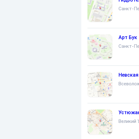
Санкт-Пе
Арт Бук
Санкт-Пе
Невская
Всеволо
Устюжа
Великий 