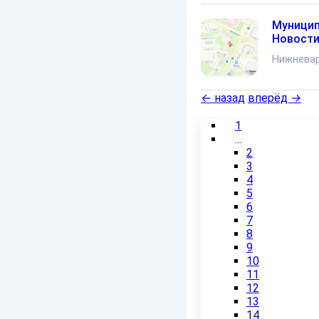
Муницип
Новости
Нижнева
←
назад
вперёд
→
1
…
2
3
4
5
6
7
8
9
10
11
12
13
14