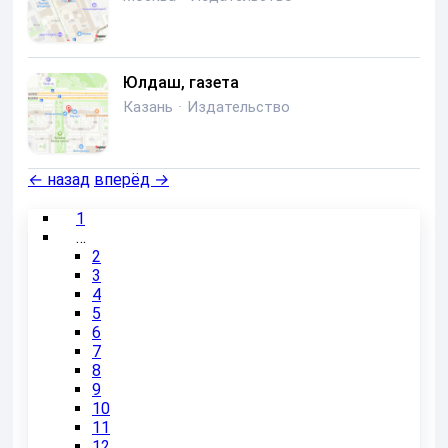
Юлдаш, газета
Казань
·
Издательство
←
назад
вперёд
→
1
…
2
3
4
5
6
7
8
9
10
11
12