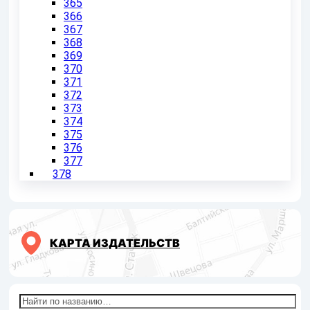
365
366
367
368
369
370
371
372
373
374
375
376
377
378
КАРТА ИЗДАТЕЛЬСТВ