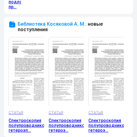
подложек
пр…
Библиотека Косяковой А. М.:
новые
поступления
СТАТЬЯ
СТАТЬЯ
СТАТЬЯ
Спектроскопия
Спектроскопия
Спектроскопия
полупроводниковых
полупроводниковых
полупроводниковых
гетероэп…
гетероэ…
гетероэ…