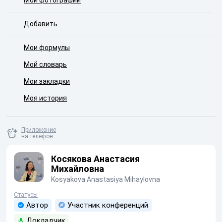
Мои фотографии
Добавить
Мои формулы
Мой словарь
Мои закладки
Моя история
Приложение
на телефон
Косякова Анастасия
Михайловна
Kosyakova Anastasiya Mihaylovna
Статусы
Автор
Участник конференций
Докладчик