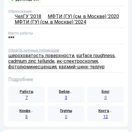
Образование
ЧелГУ '2018
МФТИ (ГУ) (см. в Москве) '2020
МФТИ (ГУ) (см. в Москве) '2024
Место работы
***
Область научных публикаций
шероховатость поверхности
,
surface roughness
,
cadmium zinc telluride
,
ик-спектроскопия
,
фотолюминесценция
,
кадмий-цинк-теллур
Подробнее
Работы
Библиотека
Блог
7
3
0
Конференции
Группы
Контакты
5
0
12