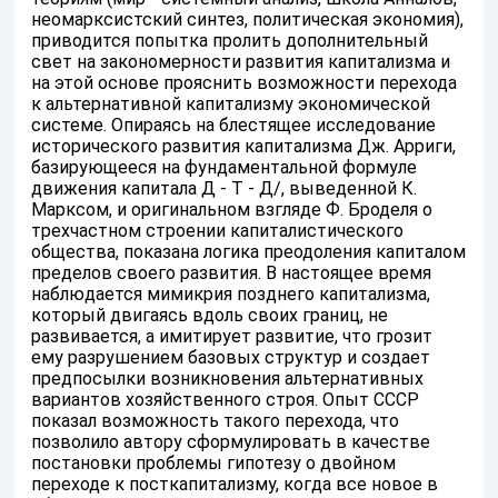
неомарксистский синтез, политическая экономия),
приводится попытка пролить дополнительный
свет на закономерности развития капитализма и
на этой основе прояснить возможности перехода
к альтернативной капитализму экономической
системе. Опираясь на блестящее исследование
исторического развития капитализма Дж. Арриги,
базирующееся на фундаментальной формуле
движения капитала Д - Т - Д/, выведенной К.
Марксом, и оригинальном взгляде Ф. Броделя о
трехчастном строении капиталистического
общества, показана логика преодоления капиталом
пределов своего развития. В настоящее время
наблюдается мимикрия позднего капитализма,
который двигаясь вдоль своих границ, не
развивается, а имитирует развитие, что грозит
ему разрушением базовых структур и создает
предпосылки возникновения альтернативных
вариантов хозяйственного строя. Опыт СССР
показал возможность такого перехода, что
позволило автору сформулировать в качестве
постановки проблемы гипотезу о двойном
переходе к посткапитализму, когда все новое в