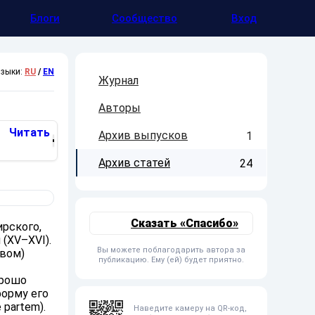
Блоги
Сообщество
Вход
зыки:
RU
/
EN
Журнал
Авторы
Читать
Архив выпусков
1
Архив статей
24
Сказать «Спасибо»
рского,
(XV–XVI).
Вы можете поблагодарить автора за
овом)
публикацию. Ему (ей) будет приятно.
орошо
форму его
 partem).
Наведите камеру на QR-код,