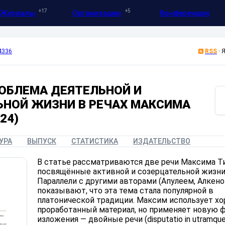
17
5
Журналы
Организации
Конференции
4336
RSS
·
Я
ОБЛЕМА ДЕЯТЕЛЬНОЙ И
ЬНОЙ ЖИЗНИ В РЕЧАХ МАКСИМА
24)
УРА
ВЫПУСК
СТАТИСТИКА
ИЗДАТЕЛЬСТВО
В статье рассматриваются две речи Максима Ти
посвящённые активной и созерцательной жизни 
Параллели с другими авторами (Апулеем, Алкен
показывают, что эта тема стала популярной в
платонической традиции. Максим использует х
проработанный материал, но применяет новую 
изложения — двойные речи (disputatio in utramque