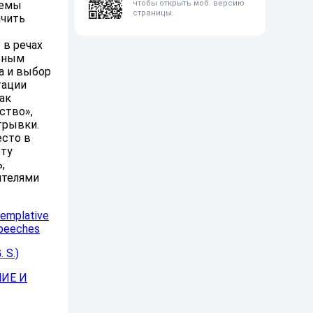
чтобы открыть моб. версию
лемы
страницы.
ачить
 в речах
есным
а и выбор
тации
как
ство»,
трывки.
есто в
оту
,
ителями
templative
speeches
 S.)
ИЕ И