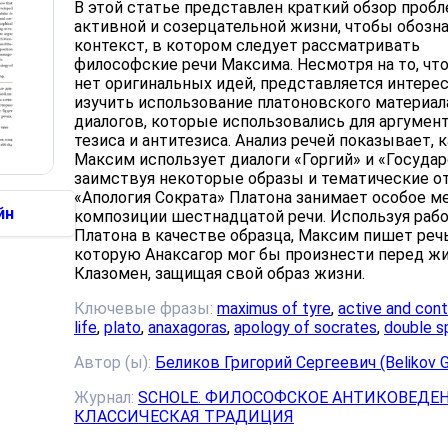
В этой статье представлен краткий обзор проб
активной и созерцательной жизни, чтобы обозн
контекст, в котором следует рассматривать
философские речи Максима. Несмотря на то, что
нет оригинальных идей, представляется интер
изучить использование платоновского материал
диалогов, которые использовались для аргумен
тезиса и антитезиса. Анализ речей показывает, 
Максим использует диалоги «Горгий» и «Государ
заимствуя некоторые образы и тематические о
«Апология Сократа» Платона занимает особое м
йн
композиции шестнадцатой речи. Используя раб
Платона в качестве образца, Максим пишет речь
которую Анаксагор мог бы произнести перед ж
Клазомен, защищая свой образ жизни.
Ключевые фразы:
maximus of tyre
,
active and con
life
,
plato
,
anaxagoras
,
apology of socrates
,
double 
Автор (ы):
Беликов Григорий Сергеевич (Belikov G.
Журнал:
SCHOLE. ФИЛОСОФСКОЕ АНТИКОВЕДЕН
КЛАССИЧЕСКАЯ ТРАДИЦИЯ