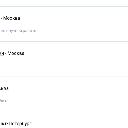
·
Москва
 по научной работе
ич
·
Москва
сква
аботе
нкт-Петербург