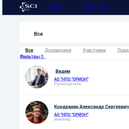
Поиск
Библиотека
Все
Все
Докладчики
Участники
Подд
Фильтры
0
Вадим
АО ″НПО ″ОРИОН″
Руководитель
Кондрахин Александр Сергеевич
АО ″НПО ″ОРИОН″
инженер