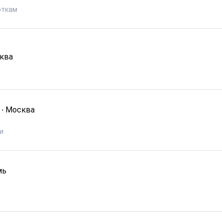
откам
ква
·
Москва
и
мь