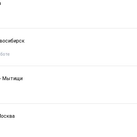
а
восибирск
аботе
·
Мытищи
осква