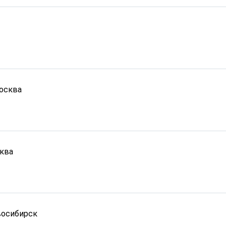
осква
ква
осибирск