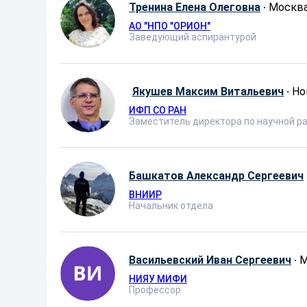
Тренина Елена Олеговна
·
Москв
АО ″НПО ″ОРИОН″
Заведующий аспирантурой
Якушев Максим Витальевич
·
Но
ИФП СО РАН
Заместитель директора по научной р
Башкатов Александр Сергеевич
ВНИИР
Начальник отдела
Васильевский Иван Сергеевич
·
М
НИЯУ МИФИ
Профессор