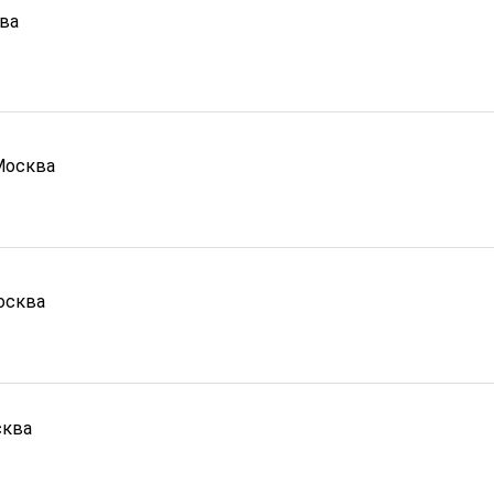
ва
Москва
осква
ква