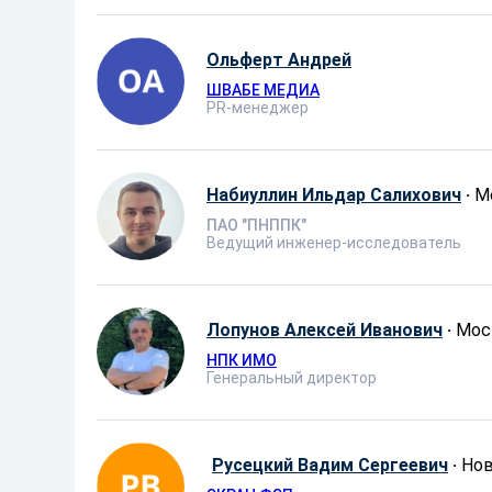
Ольферт Андрей
ШВАБЕ МЕДИА
PR-менеджер
Набиуллин Ильдар Салихович
·
М
ПАО ″ПНППК″
Ведущий инженер-исследователь
Лопунов Алексей Иванович
·
Мос
НПК ИМО
Генеральный директор
Русецкий Вадим Сергеевич
·
Нов