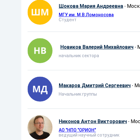
Шокова Мария Андреевна
·
Моск
МГУ им. М.В.Ломоносова
Студент
Новиков Валерий Михайлович
·
начальник сектора
Макаров Дмитрий Сергеевич
·
М
Начальник группы
Никонов Антон Викторович
·
Мос
АО ″НПО ″ОРИОН″
ведущий научный сотрудник