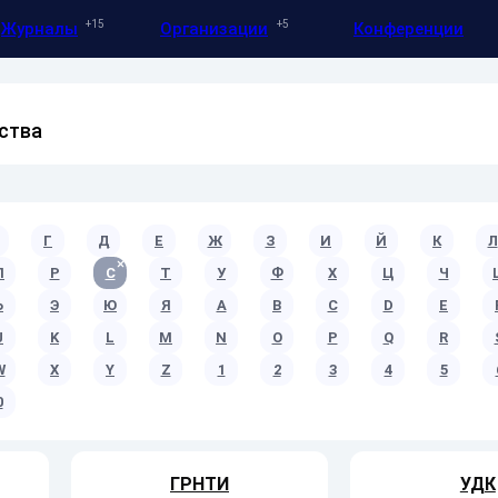
15
5
Журналы
Организации
Конференции
ства
Г
Д
Е
Ж
З
И
Й
К
Л
П
Р
С
Т
У
Ф
Х
Ц
Ч
Ь
Э
Ю
Я
A
B
C
D
E
J
K
L
M
N
O
P
Q
R
W
X
Y
Z
1
2
3
4
5
0
ГРНТИ
УДК