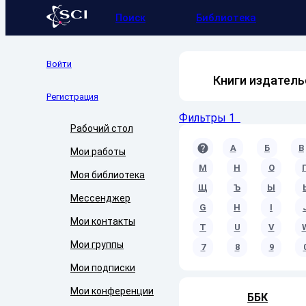
Поиск
Библиотека
Войти
Книги издатель
Регистрация
Фильтры
1
Рабочий стол
A
А
Б
В
Мои работы
М
Н
О
Моя библиотека
Щ
Ъ
Ы
Мессенджер
G
H
I
Мои контакты
T
U
V
Мои группы
7
8
9
Мои подписки
Мои конференции
ББК