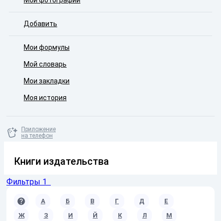
Мои фотографии
Добавить
Мои формулы
Мой словарь
Мои закладки
Моя история
Приложение
на телефон
Книги издательства
Фильтры
1
A
А
Б
В
Г
Д
Е
Ж
З
И
Й
К
Л
М