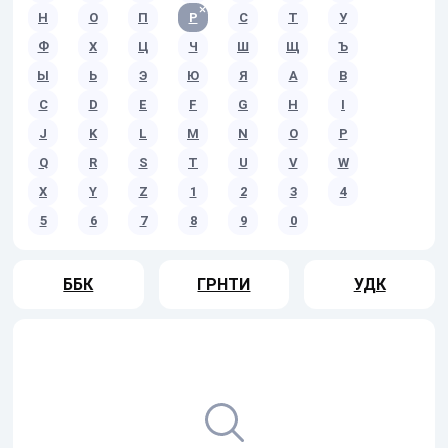
Н
О
П
Р
С
Т
У
Ф
Х
Ц
Ч
Ш
Щ
Ъ
Ы
Ь
Э
Ю
Я
A
B
C
D
E
F
G
H
I
J
K
L
M
N
O
P
Q
R
S
T
U
V
W
X
Y
Z
1
2
3
4
5
6
7
8
9
0
ББК
ГРНТИ
УДК