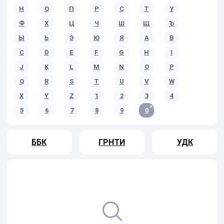
Н
О
П
Р
С
Т
У
Ф
Х
Ц
Ч
Ш
Щ
Ъ
Ы
Ь
Э
Ю
Я
A
B
C
D
E
F
G
H
I
J
K
L
M
N
O
P
Q
R
S
T
U
V
W
X
Y
Z
1
2
3
4
5
6
7
8
9
0
ББК
ГРНТИ
УДК