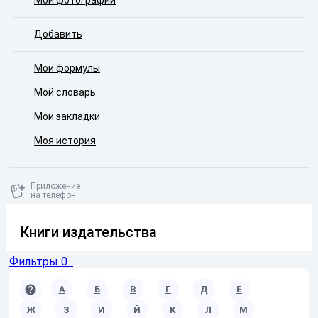
Мои фотографии
Добавить
Мои формулы
Мой словарь
Мои закладки
Моя история
Приложение
на телефон
Книги издательства
Фильтры
0
A
А
Б
В
Г
Д
Е
Ж
З
И
Й
К
Л
М