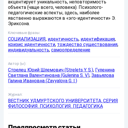
акцентирует уникальность, неповторимость
объекта (чаще всего, человека). Психолого-
педагогические аспекты, здесь, наиболее
явственно выражаются в «эго-идентичности» Э.
Эриксона.
Ключевые фразы:
СОЦИАЛИЗАЦИЯ
,
идентичность
,
идентификация
,
кризис идентичности
,
тождество существования
,
индивидуальность
,
самоопределение
Автор (ы):
Стрелец Юрий Шлемович (Strelets Y. S.)
,
Гуленина
Светлана Валентиновна (Gulenina S. V.)
,
Завьялова
Галина Ивановна (Zavyalova G. I.)
Журнал:
ВЕСТНИК УДМУРТСКОГО УНИВЕРСИТЕТА. СЕРИЯ
ФИЛОСОФИЯ. ПСИХОЛОГИЯ. ПЕДАГОГИКА
Предпросмотр статьи