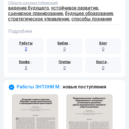
Область научных публикаций
видение будущего
,
устойчивое развитие
,
сценарное планирование
,
будущее образования
,
стратегическое управление
,
способы познания
Подробнее
Работы
Библиотека
Блог
2
0
0
Конференции
Группы
Контакты
0
0
0
Работы ЭНТОНИ М.:
новые поступления