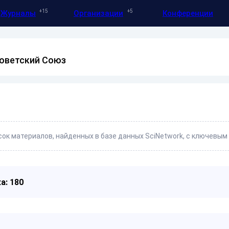
15
5
Журналы
Организации
Конференции
Советский Союз
ок материалов, найденных в базе данных SciNetwork, с ключевым
а: 180