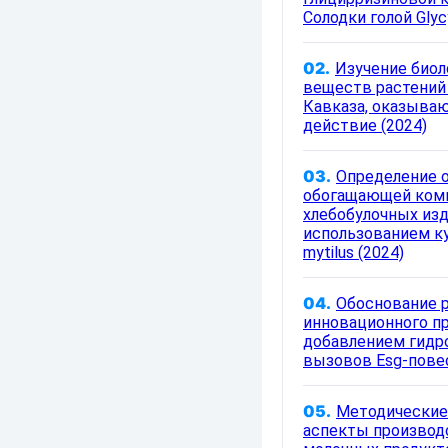
Солодки голой Glycy
02.
Изучение биол
веществ растений
Кавказа, оказыва
действие (2024)
03.
Определение 
обогащающей ком
хлебобулочных изд
использованием ку
mytilus (2024)
04.
Обоснование 
инновационного пр
добавлением гидр
вызовов Esg-повес
05.
Методические 
аспекты производ