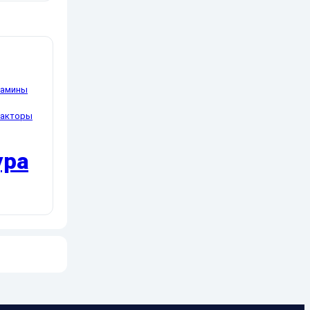
тамины
факторы
ура