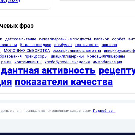
в (2024)
чевых фраз
к
детское питание
гипоаллергенные продукты
кабачок
сорбет
ви
казатели
β-галактозидаза
альбумин
токсичность
лактоза
т
МОЛОЧНАЯ СЫВОРОТКА
эссенциальные элементы
инициирующие 
бразования
прекурсоры
диацилглицерины
моноацилглицерины
ранги
контаминанты
хлебобулочные изделия
иммобилизация
идантная активность
рецепт
ция
показатели качества
оварные знаки принадлежат их законным владельцам.
Подробнее...