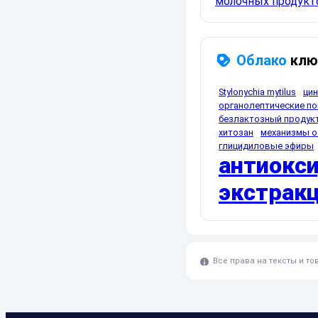
молочных продукто
Облако
клю
Stylonychia mytilus
цин
органолептические по
безлактозный продук
хитозан
механизмы о
глицидиловые эфиры
антиокс
экстрак
Все права на тексты и т