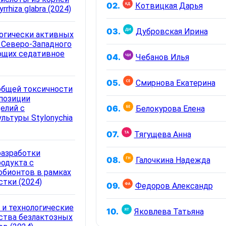
02.
Котвицкая Дарья
rrhiza glabra (2024)
03.
Дубровская Ирина
огически активных
 Северо-Западного
ющих седативное
04.
Чебанов Илья
05.
Смирнова Екатерина
общей токсичности
позиции
елий с
06.
Белокурова Елена
льтуры Stylonychia
07.
Тягущева Анна
разработки
08.
Галочкина Надежда
одукта с
обионтов в рамках
тки (2024)
09.
Федоров Александр
и технологические
10.
Яковлева Татьяна
ства безлактозных