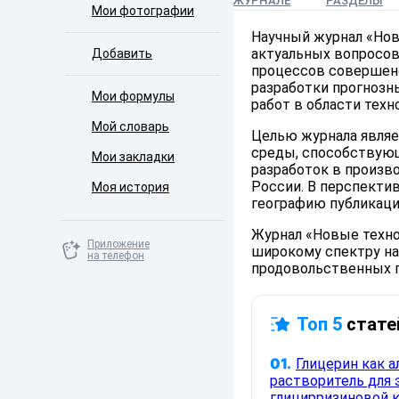
ЖУРНАЛЕ
РАЗДЕЛЫ
Мои фотографии
Научный журнал «Нов
актуальных вопросов
Добавить
процессов совершенс
разработки прогнозн
Мои формулы
работ в области тех
Мой словарь
Целью журнала явля
среды, способствующ
Мои закладки
разработок в произв
России. В перспекти
Моя история
географию публикаци
Журнал «Новые техно
Приложение
широкому спектру на
на телефон
продовольственных 
Топ 5
стате
01.
Глицерин как 
растворитель для 
глицирризиновой 