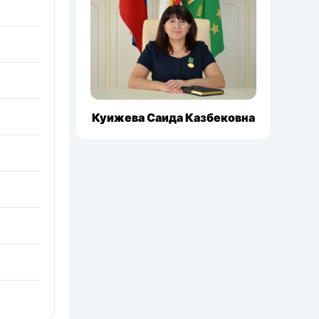
Куижева Саида Казбековна