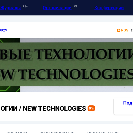
14
3
Журналы
Организации
Конференции
0029
RSS
·
Я
Под
ОГИИ / NEW TECHNOLOGIES
0
%