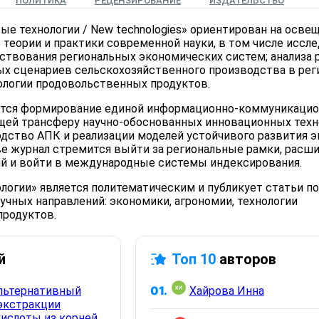
ПОЛИТИКА
РЕЦЕНЗИРОВАНИЕ
ИЗДАТЕЛЬСТВО
ые технологии / New technologies» ориентирован на осве
 теории и практики современной науки, в том числе иссл
твования региональных экономических систем; анализа 
ых сценариев сельскохозяйственного производства в рег
нологии продовольственных продуктов.
ется формирование единой информационно-коммуникаци
ей трансферу научно-обоснованных инновационных техн
одство АПК и реализации моделей устойчивого развития 
ве журнал стремится выйти за региональные рамки, расш
й и войти в международные системы индексирования.
логии» является политематическим и публикует статьи по
учных направлений: экономики, агрономии, технологии
продуктов.
й
Топ 10
авторов
01.
Хайрова Инна
альтернативный
экстракции
кислоты из корней