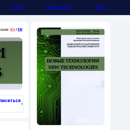
Блоги
Сообщество
Вход
зыки:
RU
/
EN
писаться