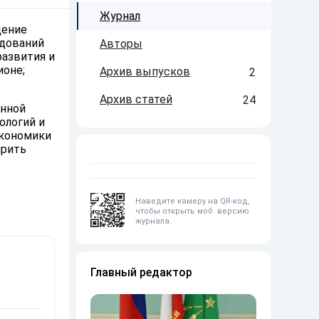
Журнал
щение
едований
Авторы
развития и
ионе;
Архив выпусков
2
Архив статей
24
онной
ологий и
экономики
ирить
2
Наведите камеру на QR-код,
чтобы открыть моб. версию
журнала.
Главный редактор