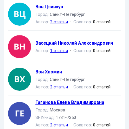
Ван Цзинхуа
Город:
Санкт-Петербург
Автор:
2 статьи
·
Соавтор:
0 статей
Васецкий Николай Александрович
Автор:
1 статья
·
Соавтор:
0 статей
Вэн Хаомин
Город:
Санкт-Петербург
Автор:
2 статьи
·
Соавтор:
0 статей
Гаганова Елена Владимировна
Город:
Москва
SPIN-код:
1731-7350
Автор:
2 статьи
·
Соавтор:
0 статей