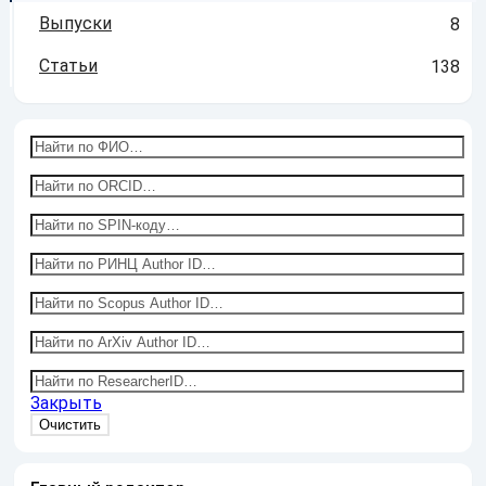
Выпуски
8
Статьи
138
Закрыть