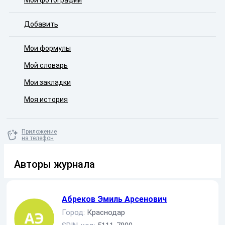
Мои фотографии
Добавить
Мои формулы
Мой словарь
Мои закладки
Моя история
Приложение
на телефон
Авторы журнала
Абреков Эмиль Арсенович
Город:
Краснодар