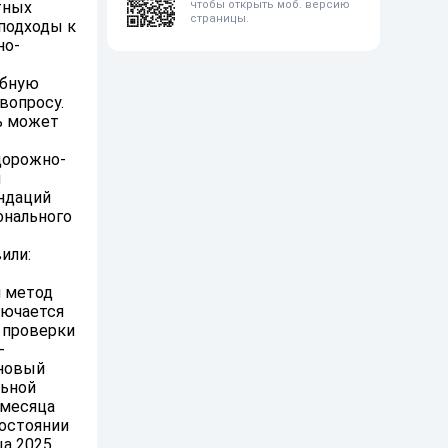
чтобы открыть моб. версию
тных
страницы.
подходы к
но-
ебную
вопросу.
ь может
дорожно-
я
ндаций
онального
или:
и метод
лючается
 проверки
-
 новый
льной
 месяца
состоянии
ца 2025