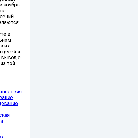
и ноябрь
 по
лений.
вляются:
сте в
льном
евых
 целей и
, вывод о
из той
-
сшествия
,
вание
дование
ская
ки
.)