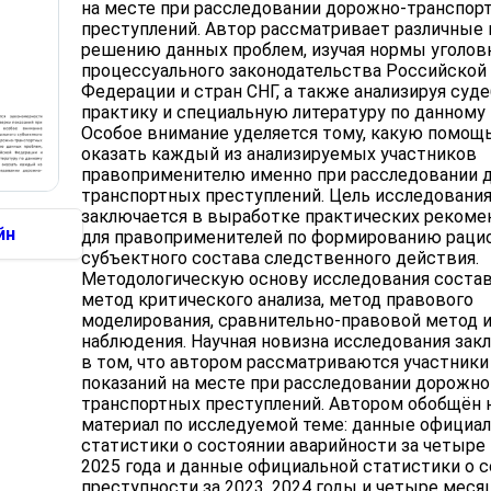
на месте при расследовании дорожно-транспор
преступлений. Автор рассматривает различные 
решению данных проблем, изучая нормы уголов
процессуального законодательства Российской
Федерации и стран СНГ, а также анализируя суд
практику и специальную литературу по данному 
Особое внимание уделяется тому, какую помощ
оказать каждый из анализируемых участников
правоприменителю именно при расследовании 
транспортных преступлений. Цель исследовани
заключается в выработке практических рекоме
йн
для правоприменителей по формированию раци
субъектного состава следственного действия.
Методологическую основу исследования состав
метод критического анализа, метод правового
моделирования, сравнительно-правовой метод 
наблюдения. Научная новизна исследования зак
в том, что автором рассматриваются участники
показаний на месте при расследовании дорожно
транспортных преступлений. Автором обобщён
материал по исследуемой теме: данные официа
статистики о состоянии аварийности за четыре
2025 года и данные официальной статистики о 
преступности за 2023, 2024 годы и четыре меся