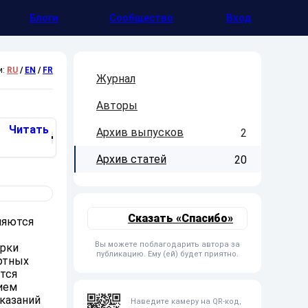
Блоги
Сообщество
Вход
и:
RU
/
EN
/
FR
Журнал
Авторы
Читать
Архив выпусков
2
Архив статей
20
Сказать «Спасибо»
ляются
Вы можете поблагодарить автора за
ерки
публикацию. Ему (ей) будет приятно.
ртных
тся
ием
казаний
Наведите камеру на QR-код,