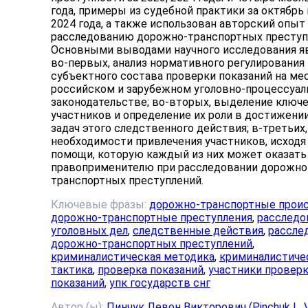
года, примеры из судебной практики за октябрь 
2024 года, а также использован авторский опыт
расследованию дорожно-транспортных преступ
Основными выводами научного исследования я
во-первых, анализ нормативного регулирования
субъектного состава проверки показаний на ме
российском и зарубежном уголовно-процессуа
законодательстве; во-вторых, выделение ключ
участников и определение их роли в достижении
задач этого следственного действия; в-третьих
необходимости привлечения участников, исходя 
помощи, которую каждый из них может оказать
правоприменителю при расследовании дорожно
транспортных преступлений.
Ключевые фразы:
дорожно-транспортные прои
дорожно-транспортные преступления
,
расследо
уголовных дел
,
следственные действия
,
рассле
дорожно-транспортных преступлений
,
криминалистическая методика
,
криминалистиче
тактика
,
проверка показаний
,
участники провер
показаний
,
упк государств снг
Автор (ы):
Пинчук Левон Викторович (Pinchuk L. V