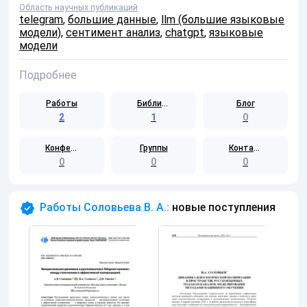
Область научных публикаций
telegram
,
большие данные
,
llm (большие языковые
модели)
,
сентимент анализ
,
chatgpt
,
языковые
модели
Подробнее
Работы
Библиотека
Блог
2
1
0
Конференции
Группы
Контакты
0
0
0
Работы Соловьева В. А.:
новые поступления