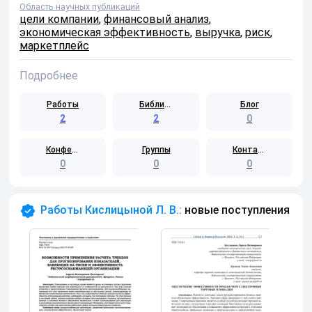
Область научных публикаций
цели компании
,
финансовый анализ
,
экономическая эффективность
,
выручка
,
риск
,
маркетплейс
Подробнее
Работы
Библиотека
Блог
2
2
0
Конференции
Группы
Контакты
0
0
0
Работы Кислицыной Л. В.:
новые поступления