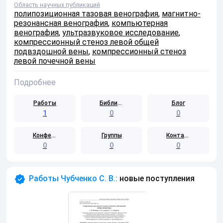
Область научных публикаций
полипозиционная тазовая венография
,
магнитно-
резонансная венография
,
компьютерная
венография
,
ультразвуковое исследование
,
компрессионный стеноз левой общей
подвздошной вены
,
компрессионный стеноз
левой почечной вены
Подробнее
Работы
Библиотека
Блог
1
0
0
Конференции
Группы
Контакты
0
0
0
Работы Чубченко С. В.:
новые поступления