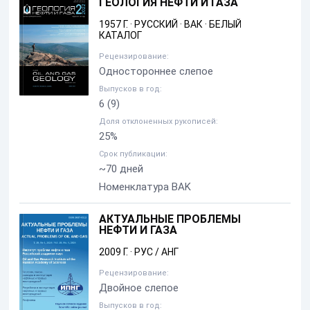
ГЕОЛОГИЯ НЕФТИ И ГАЗА
1957 Г.
·
РУССКИЙ
·
ВАК
·
БЕЛЫЙ
КАТАЛОГ
Рецензирование:
Одностороннее слепое
Выпусков в год:
6
(9)
Доля отклоненных рукописей:
25%
Срок публикации:
~70 дней
Номенклатура BAK
АКТУАЛЬНЫЕ ПРОБЛЕМЫ
НЕФТИ И ГАЗА
2009 Г.
·
РУС / АНГ
Рецензирование:
Двойное слепое
Выпусков в год: