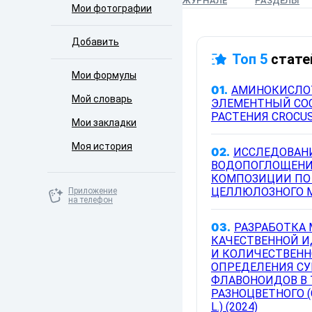
ЖУРНАЛЕ
РАЗДЕЛЫ
Мои фотографии
Добавить
Топ 5
стате
Мои формулы
01.
АМИНОКИСЛО
Мой словарь
ЭЛЕМЕНТНЫЙ СО
РАСТЕНИЯ CROCUS 
Мои закладки
Моя история
02.
ИССЛЕДОВАН
ВОДОПОГЛОЩЕНИ
КОМПОЗИЦИИ ПО
ЦЕЛЛЮЛОЗНОГО М
Приложение
на телефон
03.
РАЗРАБОТКА
КАЧЕСТВЕННОЙ 
И КОЛИЧЕСТВЕНН
ОПРЕДЕЛЕНИЯ С
ФЛАВОНОИДОВ В 
РАЗНОЦВЕТНОГО (
L.) (2024)