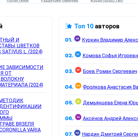
ПОЛИТИКА
РЕЦЕНЗИРОВАНИЕ
ИЗДАТЕЛЬСТВО
й
Топ 10
авторов
01.
ТНЫЙ И
СТАВЫ ЦВЕТКОВ
SATIVUS L. (2024)
02.
Комова Софья Игоревн
ИЕ ЗАВИСИМОСТИ
03.
Боев Роман Сергеевич
Я ОТ
 ВОЛОКНУ
АТЕРИАЛА (2024)
04.
 МЕТОДИК
05.
Демьянцева Елена Юр
ИДЕНТИФИКАЦИИ
ОГО
УММЫ
06.
Аксёнов Андрей Алекс
ТРАВЕ ВЯЗЕЛЯ
CORONILLA VARIA
07.
Нардин Дмитрий Серге