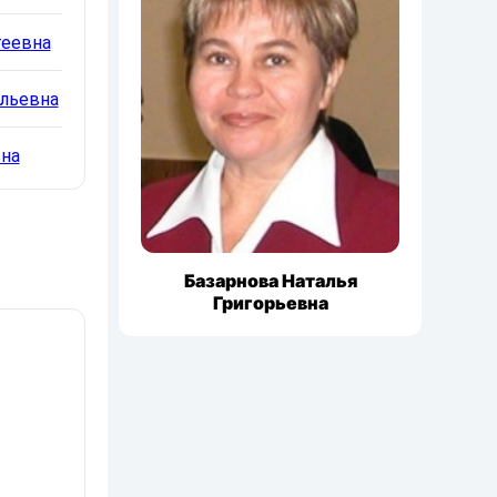
геевна
ольевна
вна
Базарнова Наталья
Григорьевна