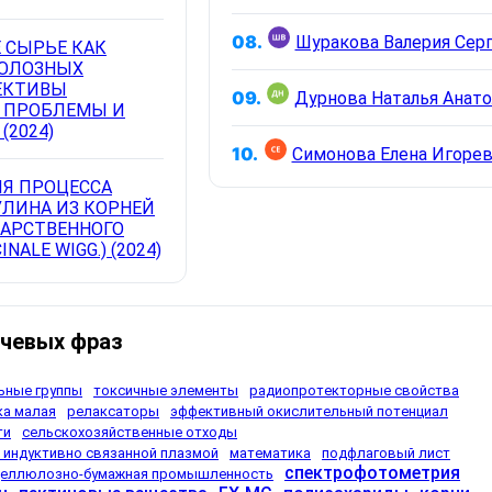
08.
Шуракова Валерия Сер
 СЫРЬЕ КАК
ЮЛОЗНЫХ
ЕКТИВЫ
09.
Дурнова Наталья Анат
, ПРОБЛЕМЫ И
(2024)
10.
Симонова Елена Игоре
Я ПРОЦЕССА
ЛИНА ИЗ КОРНЕЙ
АРСТВЕННОГО
NALE WIGG.) (2024)
чевых фраз
ьные группы
токсичные элементы
радиопротекторные свойства
ка малая
релаксаторы
эффективный окислительный потенциал
ти
сельскохозяйственные отходы
 индуктивно связанной плазмой
математика
подфлаговый лист
спектрофотометрия
целлюлозно-бумажная промышленность