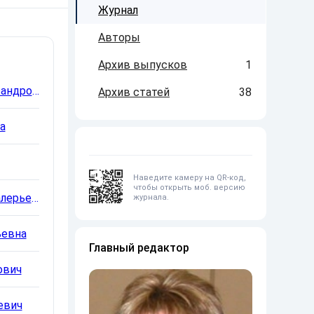
Журнал
Авторы
Архив выпусков
1
Куркин Владимир Александрович
Архив статей
38
а
3
Наведите камеру на QR-код,
чтобы открыть моб. версию
Фролкова Анастасия Валерьевна
журнала.
ьевна
Главный редактор
ович
евич