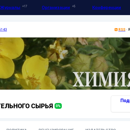
17
5
Журналы
Организации
Конференции
5143
RSS
·
Я
Под
ТЕЛЬНОГО СЫРЬЯ
0
%