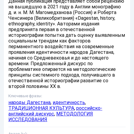
Данная публикация представляет собой рецензию
на вышедшую в 2021 году в Англии монографию
д. и. н. М. М. Магомедханова (Россия) и Роберта
Ченсинера (Великобритания) «Dagestan, history,
ethnography, identity». Авторами издания
предпринята первая в отечественной
историографии попытка дать оценку выявленным
социальным трендам как факторов
перманентного воздействия на современные
проявления идентичности народов Дагестана,
начиная со Средневековья и до настоящего
времени. Предложенный дискурс по
проблематике опирается на методологические
принципы системного подхода, получившего в
отечественной историографии развитие со
второй половины XX в.
Ключевые фразы:
народы Дагестана
,
идентичность
,
ТРАДИЦИОННАЯ КУЛЬТУРА
,
российско-
английский дискурс
,
МЕТОДОЛОГИЯ
ИССЛЕДОВАНИЯ
Автор (ы):