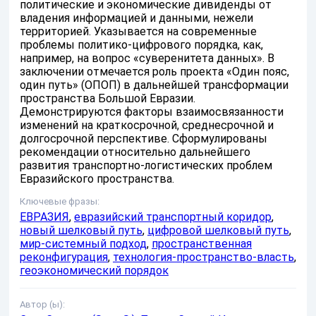
политические и экономические дивиденды от
владения информацией и данными, нежели
территорией. Указывается на современные
проблемы политико-цифрового порядка, как,
например, на вопрос «суверенитета данных». В
заключении отмечается роль проекта «Один пояс,
один путь» (ОПОП) в дальнейшей трансформации
пространства Большой Евразии.
Демонстрируются факторы взаимосвязанности
изменений на краткосрочной, среднесрочной и
долгосрочной перспективе. Сформулированы
рекомендации относительно дальнейшего
развития транспортно-логистических проблем
Евразийского пространства.
Ключевые фразы:
ЕВРАЗИЯ
,
евразийский транспортный коридор
,
новый шелковый путь
,
цифровой шелковый путь
,
мир-системный подход
,
пространственная
реконфигурация
,
технология-пространство-власть
,
геоэкономический порядок
Автор (ы):