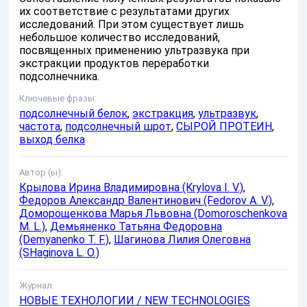
их соответствие с результатами других
исследований. При этом существует лишь
небольшое количество исследований,
посвященных применению ультразвука при
экстракции продуктов переработки
подсолнечника.
Ключевые фразы:
подсолнечный белок
,
экстракция
,
ультразвук
,
частота
,
подсолнечный шрот
,
СЫРОЙ ПРОТЕИН
,
выход белка
Автор (ы):
Крылова Ирина Владимировна (Krylova I. V.)
,
Федоров Александр Валентинович (Fedorov A. V.)
,
Доморощенкова Марья Львовна (Domoroschenkova
M. L.)
,
Демьяненко Татьяна Федоровна
(Demyanenko T. F.)
,
Шагинова Лилия Олеговна
(SHaginova L. O.)
Журнал:
НОВЫЕ ТЕХНОЛОГИИ / NEW TECHNOLOGIES