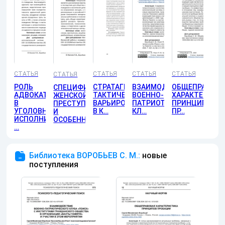
СТАТЬЯ
СТАТЬЯ
СТАТЬЯ
СТАТЬЯ
СТАТЬЯ
РОЛЬ
СТРАТАГЕМНО-
ВЗАИМОДЕЙСТВИЕ
ОБЩЕПРАВОВА
СПЕЦИФИКИ
АДВОКАТА
ТАКТИЧЕСКОЕ
ВОЕННО-
ХАРАКТЕРИСТ
ЖЕНСКОЙ
В
ВАРЬИРОВАНИЕ
ПАТРИОТИЧЕСКОГО
ПРИНЦИПОВ
ПРЕСТУПНОСТИ
УГОЛОВНО-
В К…
КЛ…
ПР…
И
ИСПОЛНИТЕЛЬНОЙ
ОСОБЕНН…
…
Библиотека ВОРОБЬЕВ С. М.:
новые
поступления