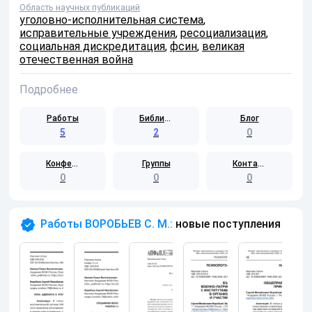
Область научных публикаций
уголовно-исполнительная система
,
исправительные учреждения
,
ресоциализация
,
социальная дискредитация
,
фсин
,
великая
отечественная война
Подробнее
Работы
Библиотека
Блог
5
2
0
Конференции
Группы
Контакты
0
0
0
Работы ВОРОБЬЕВ С. М.:
новые поступления