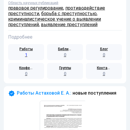
Область научных публикаций
правовое регулирование
,
противодействие
преступности
,
борьба с преступностью
,
криминалистическое учение о выявлении
преступлений
,
выявление преступлений
Подробнее
Работы
Библиотека
Блог
1
0
0
Конференции
Группы
Контакты
0
0
0
Работы Астаховой Е. А.:
новые поступления