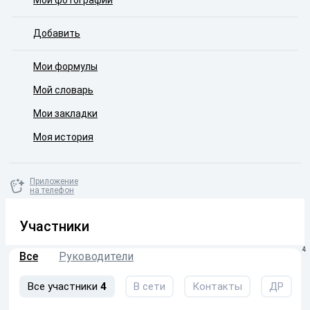
Мои фотографии
Добавить
Мои формулы
Мой словарь
Мои закладки
Моя история
Приложение
на телефон
Участники
4
1
Все
Руководители
Все участники
4
В сети
Контакты
ДР