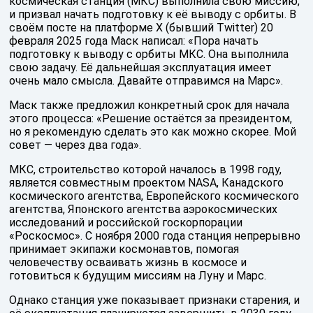
космическая станция (МКС) выполнила свою миссию,
и призвал начать подготовку к её выводу с орбиты. В
своём посте на платформе X (бывший Twitter) 20
февраля 2025 года Маск написал: «Пора начать
подготовку к выводу с орбиты МКС. Она выполнила
свою задачу. Её дальнейшая эксплуатация имеет
очень мало смысла. Давайте отправимся на Марс».
Маск также предложил конкретный срок для начала
этого процесса: «Решение остаётся за президентом,
но я рекомендую сделать это как можно скорее. Мой
совет — через два года».
МКС, строительство которой началось в 1998 году,
является совместным проектом NASA, Канадского
космического агентства, Европейского космического
агентства, Японского агентства аэрокосмических
исследований и российской госкорпорации
«Роскосмос». С ноября 2000 года станция непрерывно
принимает экипажи космонавтов, помогая
человечеству осваивать жизнь в космосе и
готовиться к будущим миссиям на Луну и Марс.
Однако станция уже показывает признаки старения, и