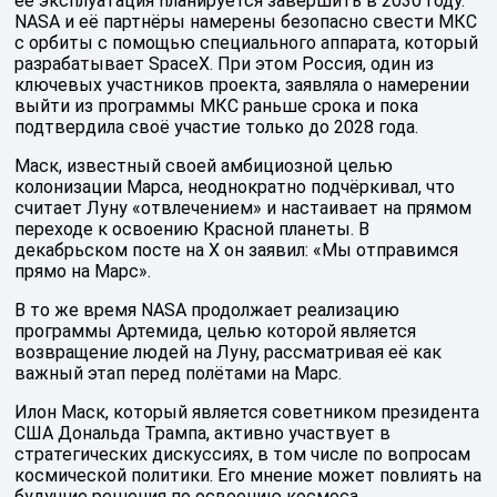
её эксплуатация планируется завершить в 2030 году.
NASA и её партнёры намерены безопасно свести МКС
с орбиты с помощью специального аппарата, который
разрабатывает SpaceX. При этом Россия, один из
ключевых участников проекта, заявляла о намерении
выйти из программы МКС раньше срока и пока
подтвердила своё участие только до 2028 года.
Маск, известный своей амбициозной целью
колонизации Марса, неоднократно подчёркивал, что
считает Луну «отвлечением» и настаивает на прямом
переходе к освоению Красной планеты. В
декабрьском посте на X он заявил: «Мы отправимся
прямо на Марс».
В то же время NASA продолжает реализацию
программы Артемида, целью которой является
возвращение людей на Луну, рассматривая её как
важный этап перед полётами на Марс.
Илон Маск, который является советником президента
США Дональда Трампа, активно участвует в
стратегических дискуссиях, в том числе по вопросам
космической политики. Его мнение может повлиять на
будущие решения по освоению космоса.