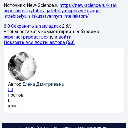
Источник: New-Science.ru
https://new-science.ru/kitaj-
uspeshno-ispytal-dvigatel-dlya-giperzvukovogo-
istrebitelya-s-iskusstvennym-intellektom/
6
0
Сохранить в закладках
2.6K
Чтобы оставить комментарий, необходимо
зарегистрироваться
или
войти
.
Показать все посты автора
(50)
Автор
Елена Дмитриевна
50
постов
0
ком.