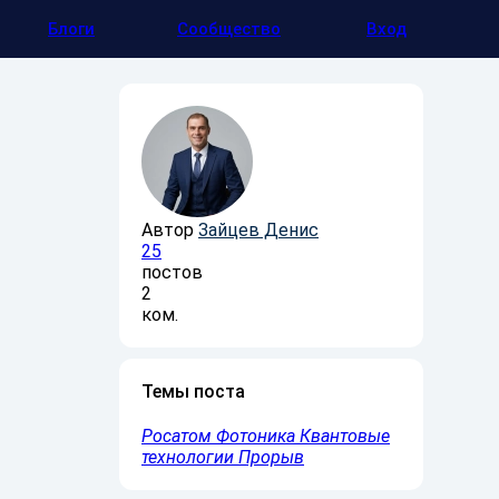
Блоги
Сообщество
Вход
Автор
Зайцев Денис
25
постов
2
ком.
Темы поста
Росатом
Фотоника
Квантовые
технологии
Прорыв