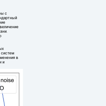
ры с
андартный
ние
увеличение
ани.
ю
ых
х систем
менения в
и и