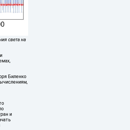
ния света на
и
емах,
оря Биленко
ычислениям,
то
по
ран и
ачать
и