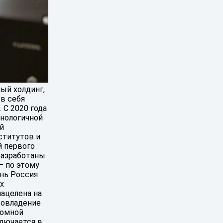
ый холдинг,
в себя
 С 2020 года
хнологичной
й
ститутов и
й первого
разработаны
– по этому
ень Россия
х
нацелена на
 овладение
томной
ключается в