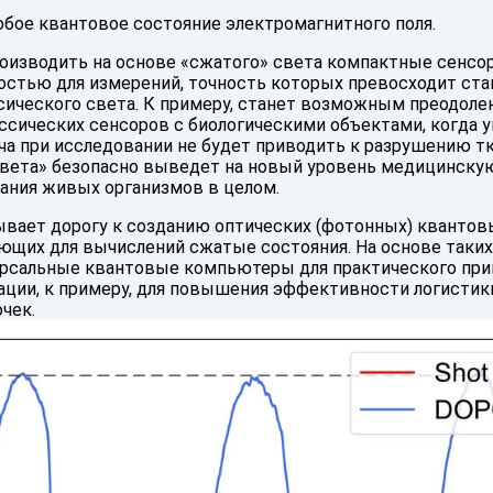
обое квантовое состояние электромагнитного поля.
роизводить на основе «сжатого» света компактные сенсо
остью для измерений, точность которых превосходит ст
сического света. К примеру, станет возможным преодоле
ссических сенсоров с биологическими объектами, когда 
а при исследовании не будет приводить к разрушению тк
вета» безопасно выведет на новый уровень медицинску
вания живых организмов в целом.
ывает дорогу к созданию оптических (фотонных) квантов
ющих для вычислений сжатые состояния. На основе таки
рсальные квантовые компьютеры для практического при
ации, к примеру, для повышения эффективности логистик
чек.