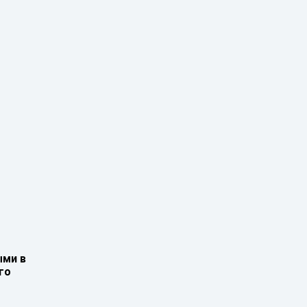
ыми в
го