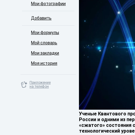
Мои фотографии
Добавить
Мои формулы
Мой словарь
Мои закладки
Моя история
Приложение
на телефон
Ученые Квантового про
России и одними из пе
«сжатого» состояния с
технологический урове