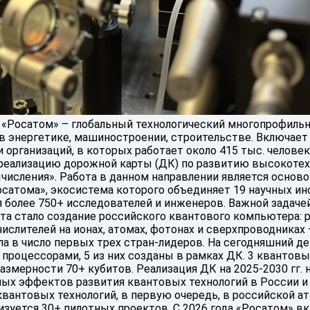
«Росатом» – глобальный технологический многопрофильн
 энергетике, машиностроении, строительстве. Включает 
 организаций, в которых работает около 415 тыс. человек.
 реализацию дорожной карты (ДК) по развитию высокоте
исления». Работа в данном направлении является осново
сатома», экосистема которого объединяет 19 научных ин
 более 750+ исследователей и инженеров. Важной задаче
та стало создание российского квантового компьютера: 
слителей на ионах, атомах, фотонах и сверхпроводниках 
а в число первых трех стран-лидеров. На сегодняшний д
процессорами, 5 из них созданы в рамках ДК. 3 квантовы
азмерности 70+ кубитов. Реализация ДК на 2025-2030 гг. 
ых эффектов развития квантовых технологий в России и
вантовых технологий, в первую очередь, в российской а
лизуется 30+ пилотных проектов. С 2026 года «Росатом» в