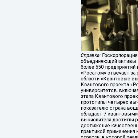
Справка:
Госкорпорация 
объединяющий активы в
более 550 предприятий и
«Росатом» отвечает за
области «Квантовые выч
Квантового проекта «Ро
университетов, включая
этапа Квантового проек
прототипы четырех вычи
показателю страна вошл
обладает 7 квантовыми 
вычислителя достигли р
достижение качественн
практикой применения к
отрасли, в которой реа