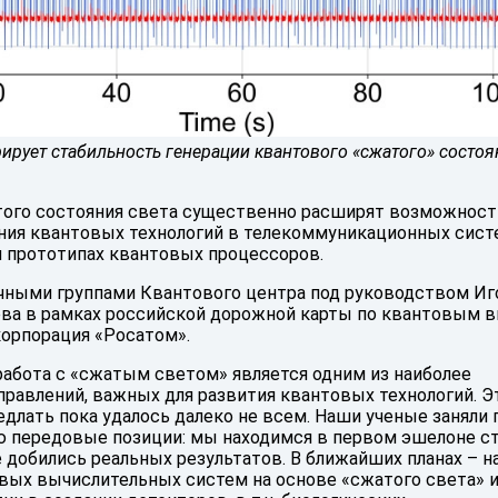
ирует стабильность генерации квантового «сжатого» состоя
того состояния света существенно расширят возможност
ния квантовых технологий в телекоммуникационных сист
и прототипах квантовых процессоров.
учными группами Квантового центра под руководством Иг
а в рамках российской дорожной карты по квантовым в
корпорация «Росатом».
работа с «сжатым светом» является одним из наиболее
равлений, важных для развития квантовых технологий. Э
едлать пока удалось далеко не всем. Наши ученые заняли 
 передовые позиции: мы находимся в первом эшелоне ст
 добились реальных результатов. В ближайших планах – н
вых вычислительных систем на основе «сжатого света» 