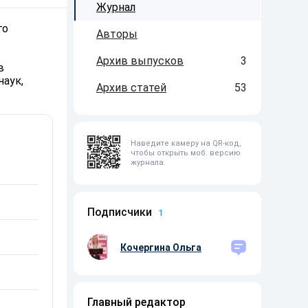
Журнал
го
Авторы
Архив выпусков
3
в
наук,
Архив статей
53
Наведите камеру на QR-код,
чтобы открыть моб. версию
журнала.
Подписчики
1
Кочергина Ольга
Главный редактор