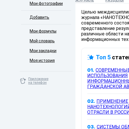
ЖУРНАЛЕ
РАЗДЕЛЫ
Мои фотографии
Целью междисциплина
журнала «НАНОТЕХН
Добавить
современного состоян
представление резуль
Мои формулы
различные области на
информационных техн
Мой словарь
Мои закладки
Топ 5
стате
Моя история
01.
СОВРЕМЕННЫ
ИСПОЛЬЗОВАНИЯ
Приложение
ИНФОРМАЦИОННЫ
на телефон
ГРАЖДАНСКОЙ АВ
02.
ПРИМЕНЕНИЕ
НАНОТЕХНОЛОГИЙ
ОТРАСЛИ В РОССИ
03.
СИСТЕМЫ ОБ