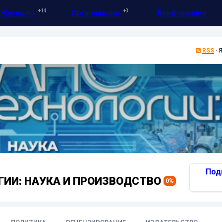
14
3
Журналы
Организации
Конференции
RSS
·
Я
Под
ИИ: НАУКА И ПРОИЗВОДСТВО
0
%