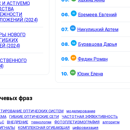
C И ACTIVEMQ
ДСТВА
ЕЖНОСТИ
06.
Еремеев Евгений
ЛОЖЕНИЙ (2024)
07.
Никулицкий Артем
РЫ НОВОГО
ГИБКИХ
08.
Буравцова Дарья
Й (2024)
09.
Федин Роман
ССТВЕННОГО
4)
10.
Юрик Елена
чевых фраз
КТИРОВАНИЕ ОПТИЧЕСКИХ СИСТЕМ
моделирование
ЕМА
ГИБКИЕ ОПТИЧЕСКИЕ СЕТИ
ЧАСТОТНАЯ ЭФФЕКТИВНОСТЬ
ЬС
ВНЕДРЕНИЕ
технологии
ФОТОПЛЕТИЗМОГРАФИЯ
алгоритм
СИГНАЛЫ
КОМПЛЕКСНАЯ ОГИБАЮЩАЯ
цифровизация