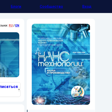
Блоги
Сообщество
Вход
зыки:
RU
/
EN
писаться