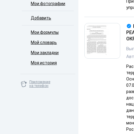
При
Мои фотографии
упр
Добавить
РЕ
Мои формулы
ОКР
Мой словарь
Вып
Мои закладки
Ав
Моя история
Рас
тер
Осн
Приложение
07.
на телефон
раз
дос
нац
дан
тер
мон
Рос