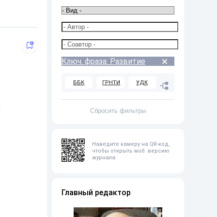
Ключ. фраза: Развитие
ББК
ГРНТИ
УДК
а
Наведите камеру на QR-код,
чтобы открыть моб. версию
журнала.
Главный редактор