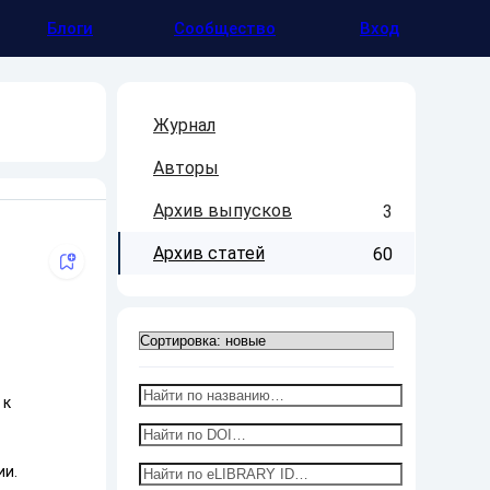
Блоги
Сообщество
Вход
Журнал
Авторы
Архив выпусков
3
Архив статей
60
 к
ии.