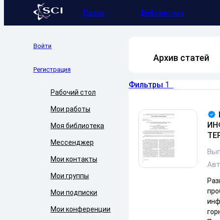
Поиск
Библиотека
Войти
Архив статей
Регистрация
Фильтры
1
Рабочий стол
Мои работы
ИН
Моя библиотека
ТЕ
Мессенджер
Вып
Мои контакты
Ав
Мои группы
Раз
про
Мои подписки
инф
Мои конференции
гор