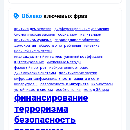
Облако
ключевых фраз
критика демократии
дифференциальные уравнения
биологические законы
социализм
капитализм
критика коммунизма
справедливое общество
демократия
общество потребления
генетика
нелинейные системы
индивидуальный интеллектуальный коэффициент
IQ тестирование
численные методы
фазовый портрет
избирательное право
динамические системы
политические партии
цифровая конфиденциальность
защита в сети
киберугрозы
безопасность в Интернете
иконостасы
устойчивость систем
особые точки
метод Эйлера
финансирование
терроризма
безопасность