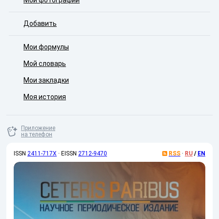
Мои фотографии
Добавить
Мои формулы
Мой словарь
Мои закладки
Моя история
Приложение
на телефон
ISSN
2411-717X
·
EISSN
2712-9470
RSS
·
RU
/
EN