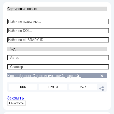
Ключ. фраза: Стратегический форсайт
ББК
ГРНТИ
УДК
Закрыть