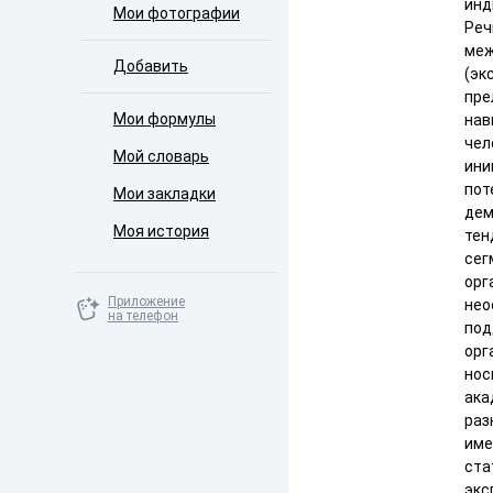
инд
Мои фотографии
Реч
меж
Добавить
(эк
пре
Мои формулы
нав
чел
Мой словарь
ини
пот
Мои закладки
дем
Моя история
тен
сег
орг
Приложение
нео
на телефон
под
орг
нос
ака
раз
име
ста
экс