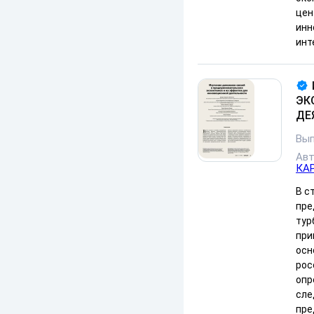
цен
инн
инт
ЭК
ДЕ
Вып
Ав
КАР
В с
пре
тур
при
осн
рос
опр
сле
пре