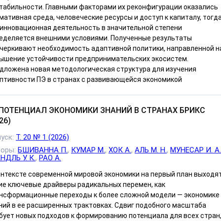
табильности. Главными факторами их реконфигурации оказались
мативная среда, человеческие ресурсы и доступ к капиталу, тогд
 инновационная деятельность в значительной степени
еделяется внешними условиями. Полученные результаты
черкивают необходимость адаптивной политики, направленной н
ышение устойчивости предпринимательских экосистем.
дложена новая методологическая структура для изучения
птивности ПЭ в странах с развивающейся экономикой
ПОТЕНЦИАЛ ЭКОНОМИКИ ЗНАНИЙ В СТРАНАХ БРИКС
26)
уск:
Т. 20 № 1 (2026)
торы:
БШИВАННА П.
,
КУМАР М.
,
ХОК А.
,
АЛЬ М. Н.
,
МУНЕСАР И. А.
НДЛЬ У. К.
,
РАО А.
онтексте современной мировой экономики на первый план выходя
ие ключевые драйверы радикальных перемен, как
нсформационные переходы к более сложной модели — экономике
ний в ее расширенных трактовках. Сдвиг подобного масштаба
бует новых подходов к формированию потенциала для всех стран