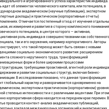
ивидуального и агрегированного успеха характеристик индивида.
ь идет об элементах человеческого капитала, или потенциала, в
дународном академическом (научные публикации), экспертном
спертные доклады) и практическом (корпоративные отчеты)
ломлениях. Отмечается постепенный отход от изучения отдельны
ыков, их измерения и развития в сторону комплексного понимания
овеческого потенциала, в центре которого — активная,
циативная роль индивида в совершенствовании как собственног
енциала, так и его окружения, например корпоративного. Авторы
онстрируют, что такой переход может быть связан с новыми
денциями социально-экономического развития: расширением
мента сложного нерутинного труда, трансформацией
анизационных форм и более широкими процессами
структурации, требующими проактивной, агентной роли индивида
держании и развитии социальных структур, включая бизнес-
анизации. В исследовании показано, что данная трансформация
ит глобальный характер и разворачивается одновременно на
демическом, экспертном и практическом (корпоративном) уровня
ной степенью интенсивности и с различными акцентами. При этом
нно корпоративная сфера находится на переднем крае перемен. 
тье проводится контент-анализ академических публикаций,
пертных докладов международных организаций и аналитических