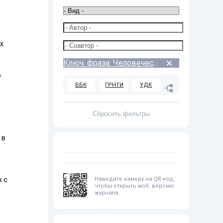
х
Ключ. фраза: Человеческий капитал
о
ББК
ГРНТИ
УДК
 в
1
Наведите камеру на QR-код,
х с
чтобы открыть моб. версию
журнала.
В