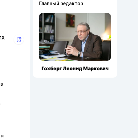
Главный редактор
ИХ
Гохберг Леонид Маркович
ов
а
 и