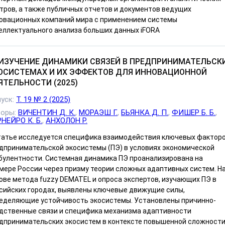
тров, а также публичных отчетов и документов ведущих
овационных компаний мира с применением системы
еллектуального анализа больших данных iFORA
ИЗУЧЕНИЕ ДИНАМИКИ СВЯЗЕЙ В ПРЕДПРИНИМАТЕЛЬСК
ОСИСТЕМАХ И ИХ ЭФФЕКТОВ ДЛЯ ИННОВАЦИОННОЙ
ЯТЕЛЬНОСТИ (2025)
уск:
Т. 19 № 2 (2025)
торы:
ВИЧЕНТИН Д. К.
,
МОРАЭШ Г.
,
БЬЯНКА Д. П.
,
ФИШЕР Б. Б.
,
НЕЙРО К. Б.
,
АНХОЛОН Р.
татье исследуется специфика взаимодействия ключевых фактор
дпринимательской экосистемы (ПЭ) в условиях экономической
булентности. Системная динамика ПЭ проанализирована на
мере России через призму теории сложных адаптивных систем. Н
ове метода fuzzy DEMATEL и опроса экспертов, изучающих ПЭ в
сийских городах, выявлены ключевые движущие силы,
еделяющие устойчивость экосистемы. Установлены причинно-
дственные связи и специфика механизма адаптивности
дпринимательских экосистем в контексте повышенной сложности