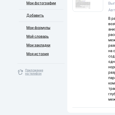
Мои фотографии
Вып
Ав
Добавить
В р
воз
Мои формулы
ани
рас
Мой словарь
меж
Мои закладки
раз
на 
Моя история
сод
одн
нор
Приложение
раз
на телефон
пар
ком
тра
глу
меж