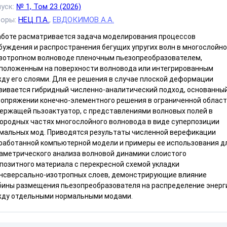
уск:
№ 1, Том 23 (2026)
торы:
НЕЦ П.А.
,
ЕВДОКИМОВ А.А.
аботе расматривается задача моделирования процессов
буждения и распространения бегущих упругих волн в многослойн
зотропном волноводе пленочным пьезопреобразователем,
положенным на поверхности волновода или интегрированным
ду его слоями. Для ее решения в случае плоской деформации
вивается гибридный численно-аналитический подход, основанны
сопряжении конечно-элементного решения в ограниченной област
ержащей пьзоактуатор, с представлениями волновых полей в
ородных частях многослойного волновода в виде суперпозиции
мальных мод. Приводятся результаты численной верефикации
работанной компьютерной модели и примеры ее использования д
аметрического анализа волновой динамики слоистого
позитного материала с перекресной схемой укладки
нсверсально-изотропных слоев, демонстрирующие влияние
бины размещения пьезопреобразователя на распределение энерг
ду отдельными нормальными модами.