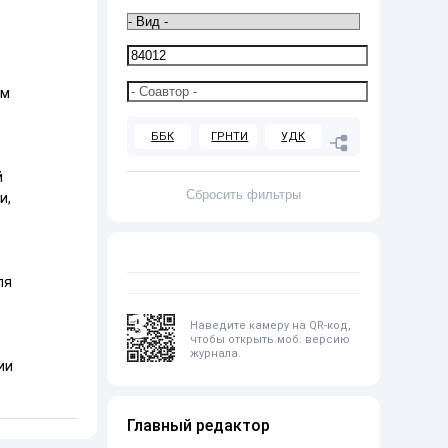
ом
ББК
ГРНТИ
УДК
й
и,
ля
3
Наведите камеру на QR-код,
чтобы открыть моб. версию
журнала.
ии
Главный редактор