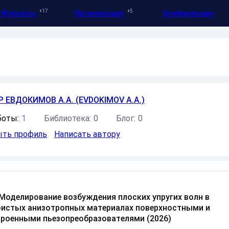
17
5
Журналы
Организации
Конференции
Р
ЕВДОКИМОВ А.А. (EVDOKIMOV A.A.)
боты:
1
Библиотека:
0
Блог:
0
ть профиль
Написать автору
Моделирование возбуждения плоских упругих волн в
оистых анизотропных материалах поверхностными и
троенными пьезопреобразователями (2026)