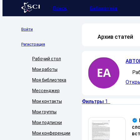
Поиск
Библиотека
Войти
Архив статей
Регистрация
Рабочий стол
АВТО
Мои работы
Ра
Моя библиотека
Откры
Мессенджер
Фильтры
1
Мои контакты
Мои группы
Мои подписки
сл
Мои конференции
вс