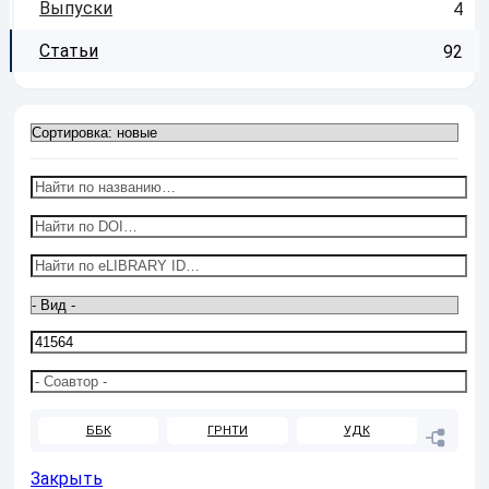
Выпуски
4
Статьи
92
ББК
ГРНТИ
УДК
Закрыть