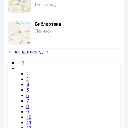
Волгоград
Библиотека
Ленинск
←
назад
вперёд
→
1
…
2
3
4
5
6
7
8
9
10
11