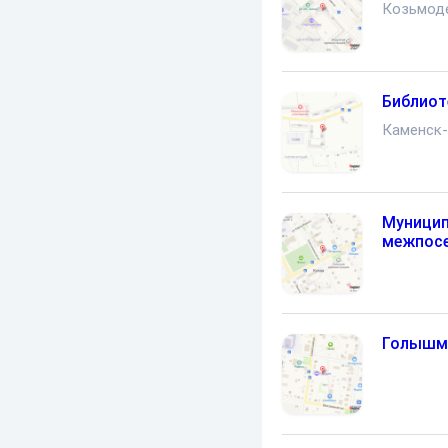
Козьмод
Библиот
Каменск-
Муницип
межпосе
Голышма