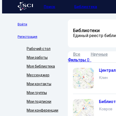
Поиск
Библиотека
Войти
Библиотеки
Единый реестр библи
Регистрация
Рабочий стол
Все
Научные
Мои работы
Фильтры
0
Моя библиотека
Централ
Мессенджер
Клин
Мои контакты
Мои группы
Библиот
Мои подписки
Ковров
Мои конференции