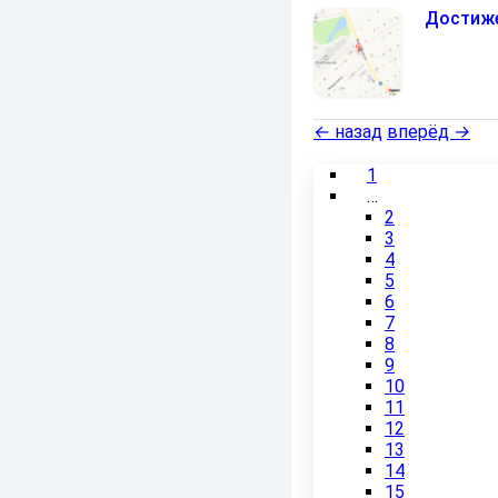
Достиже
←
назад
вперёд
→
1
…
2
3
4
5
6
7
8
9
10
11
12
13
14
15