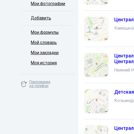
Мои фотографии
Добавить
Централ
Камешко
Мои формулы
Мой словарь
Мои закладки
Централ
Централ
Моя история
Нижний 
Приложение
на телефон
Детская
Козьмод
Централ