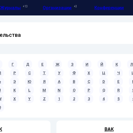
13
3
Журналы
Организации
Конференции
ельства
Г
Д
Е
Ж
З
И
Й
К
Л
П
Р
С
Т
У
Ф
Х
Ц
Ч
Ь
Э
Ю
Я
A
B
C
D
E
J
K
L
M
N
O
P
Q
R
W
X
Y
Z
1
2
3
4
5
0
К
ВАК