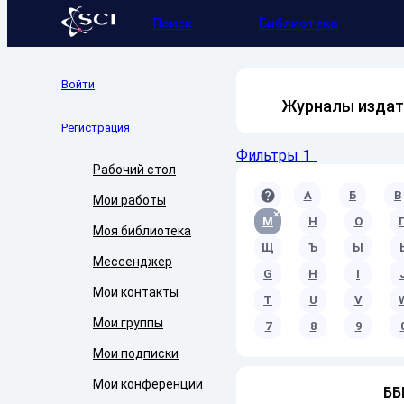
Поиск
Библиотека
Войти
Журналы издат
Регистрация
Фильтры
1
Рабочий стол
A
А
Б
В
Мои работы
М
Н
О
Моя библиотека
Щ
Ъ
Ы
Мессенджер
G
H
I
Мои контакты
T
U
V
Мои группы
7
8
9
Мои подписки
Мои конференции
ББ