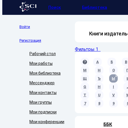
Поиск
Библиотека
Войти
Книги издатель
Регистрация
Фильтры
1
Рабочий стол
A
А
Б
В
Мои работы
М
Н
О
Моя библиотека
Щ
Ъ
Ы
Мессенджер
G
H
I
Мои контакты
T
U
V
Мои группы
7
8
9
Мои подписки
Мои конференции
ББК