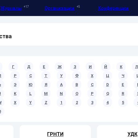
17
5
Журналы
Организации
Конференции
ства
Г
Д
Е
Ж
З
И
Й
К
Л
П
Р
С
Т
У
Ф
Х
Ц
Ч
Ь
Э
Ю
Я
A
B
C
D
E
J
K
L
M
N
O
P
Q
R
W
X
Y
Z
1
2
3
4
5
0
ГРНТИ
УДК