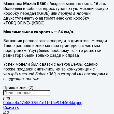
Малышка
Mazda R360
обладала мощностью
в 16 л.с.
Включала в себя четырёхступенчатую механическую
коробку передач (KRBB) или
первую в Япони
и
двухступенчатую автоматическую коробку
«TORQ DRIVE» (KRBC).
Максимальная скорость — 84 км/ч.
Багажник располагался спереди, а двигатель — сзади.
Такое расположение мотора приводило к частым
перегревам. Усугубляло проблему то, что решётки
радиатора были только сзади и справа.
Успех модели был связан с
низкой ценой
, однако
позже продажи снизились из-за конкуренции с
четырёхместной Subaru 360, о которой мы поговорим в
следующих постах!
Приложения (2)
png
0bbca4b47e58075b1e1f5f5e914464da.png
Скачать
jpg