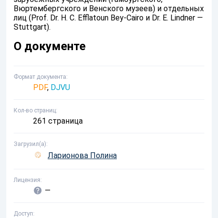
Вюртембергского и Венского музеев) и отдельных
лиц (Prof. Dr. Н. С. Efflatoun Bey-Cairo и Dr. Е. Lindner —
Stuttgart).
О документе
Формат документа
PDF
,
DJVU
Кол-во страниц
261 страница
Загрузил(а)
Ларионова Полина
Лицензия
—
Доступ