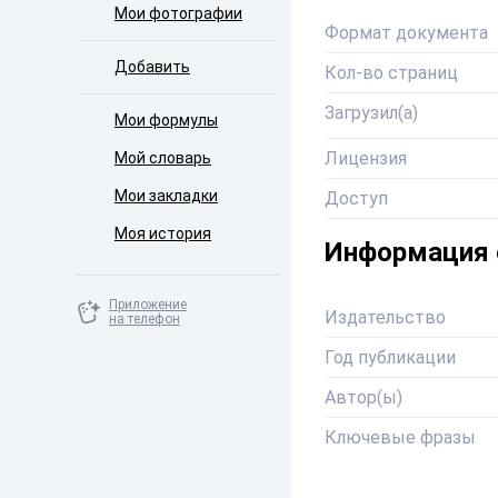
Мои фотографии
Формат документа
Добавить
Кол-во страниц
Загрузил(а)
Мои формулы
Лицензия
Мой словарь
Мои закладки
Доступ
Моя история
Информация 
Приложение
Издательство
на телефон
Год публикации
Автор(ы)
Ключевые фразы