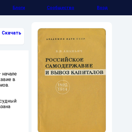
Блоги
Сообщество
Вход
Скачать
 начале
жавие в
мов.
ссудный
азана