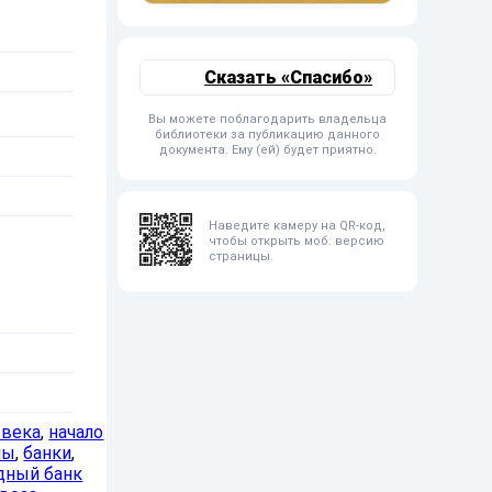
Сказать «Спасибо»
Вы можете поблагодарить владельца
библиотеки за публикацию данного
документа. Ему (ей) будет приятно.
Наведите камеру на QR-код,
чтобы открыть моб. версию
страницы.
 века
,
начало
мы
,
банки
,
дный банк