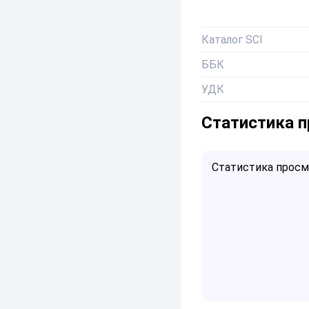
Каталог SCI
ББК
УДК
Статистика 
Статистика просмо