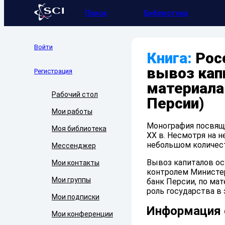
Поиск
Библиотека
Войти
Книга:
Рос
вывоз капи
Регистрация
материала
Рабочий стол
Персии)
Мои работы
Монография посвяще
Моя библиотека
XX в. Несмотря на 
небольшом количест
Мессенджер
Вывоз капиталов ос
Мои контакты
контролем Министер
Мои группы
банк Персии, по мат
роль государства в 
Мои подписки
Информация 
Мои конференции