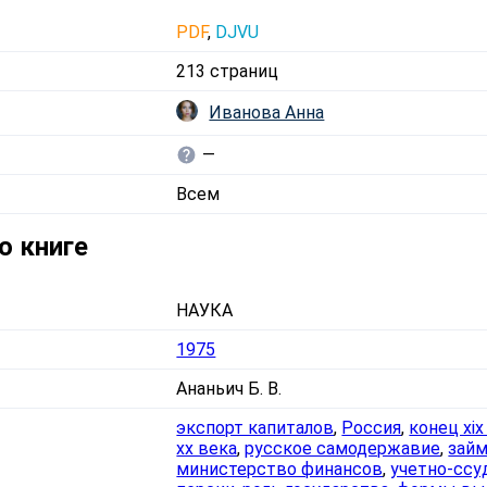
PDF
,
DJVU
213 страниц
Иванова Анна
—
Всем
о книге
НАУКА
1975
Ананьич Б. В.
экспорт капиталов
,
Россия
,
конец xix
xx века
,
русское самодержавие
,
зай
министерство финансов
,
учетно-ссу