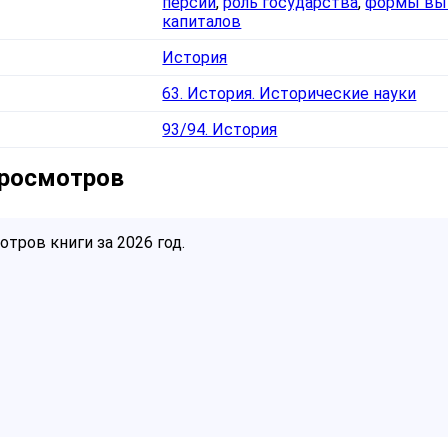
персии
,
роль государства
,
формы вы
капиталов
История
63. История. Исторические науки
93/94. История
просмотров
тров книги за 2026 год.