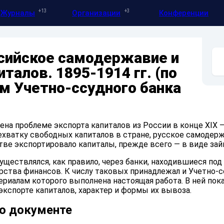
13
3
Журналы
Организации
Конференции
сийское самодержавие и
талов. 1895-1914 гг. (по
м Учетно-ссудного банка
на проблеме экспорта капиталов из России в конце XIX —
нехватку свободных капиталов в стране, русское самодер
ве экспортировало капиталы, прежде всего — в виде зай
уществлялся, как правило, через банки, находившиеся под
ства финансов. К числу таковых принадлежал и Учетно-
ериалам которого выполнена настоящая работа. В ней пок
экспорте капиталов, характер и формы их вывоза.
о документе