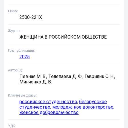
EISSN
2500-221X
Журнал
ЖЕНЩИНА В РОССИЙСКОМ ОБЩЕСТВЕ
Год публикации
2025
Автор(ы)
Певная М. В., Телепаева Д. Ф., Гаврилик О. Н.,
Минченко Д. В.
Ключевые фразы
российское студенчество
,
белорусское
студенчество
,
молодеж-ное волонтерство
,
женское добровольчество
УДК