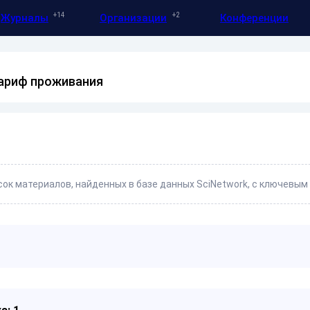
14
2
Журналы
Организации
Конференции
тариф проживания
ок материалов, найденных в базе данных SciNetwork, с ключевым