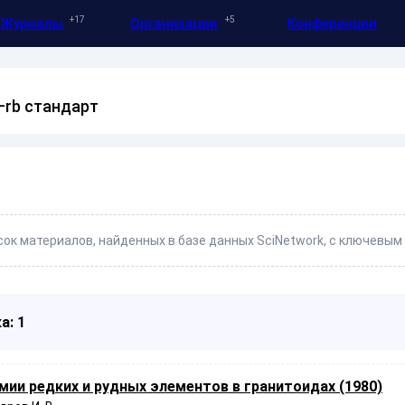
17
5
Журналы
Организации
Конференции
–rb стандарт
ок материалов, найденных в базе данных SciNetwork, с ключевым 
а: 1
мии редких и рудных элементов в гранитоидах (1980)