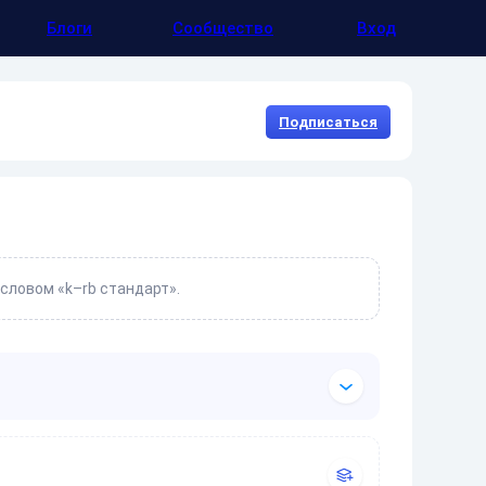
Блоги
Сообщество
Вход
Подписаться
словом «k–rb стандарт».