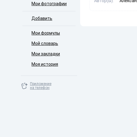
Автор(ы):
Александ
Мои фотографии
Добавить
Мои формулы
Мой словарь
Мои закладки
Моя история
Приложение
на телефон