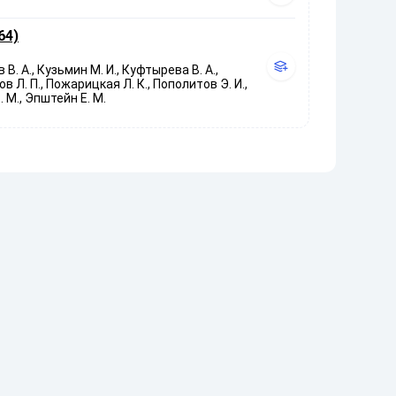
64)
 В. А., Кузьмин М. И., Куфтырева В. А.,
ров Л. П., Пожарицкая Л. К., Пополитов Э. И.,
. М., Эпштейн Е. М.