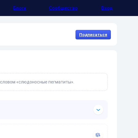
Блоги
Сообщество
Вход
Подписаться
м словом «слюдоносные пегматиты».