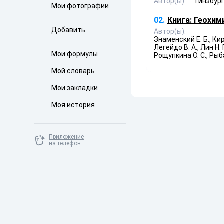
Автор(ы):
Гинзбург
Мои фотографии
02.
Книга:
Геохими
Добавить
Автор(ы):
Знаменский Е. Б., Кир
Легейдо В. А., Лин Н. 
Мои формулы
Рощупкина О. С., Рыба
Мой словарь
Мои закладки
Моя история
Приложение
на телефон