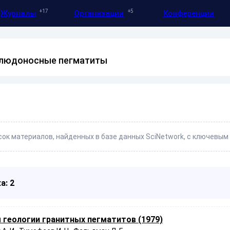
17
5
Журналы
Организации
Конференции
слюдоносные пегматиты
ок материалов, найденных в базе данных SciNetwork, с ключевы
а: 2
геологии гранитных пегматитов (1979)