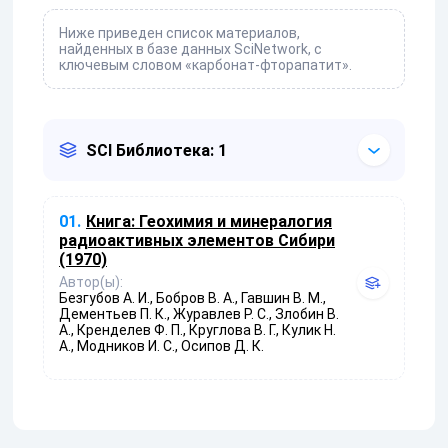
Ниже приведен список материалов,
найденных в базе данных SciNetwork, с
ключевым словом «карбонат-фторапатит».
SCI Библиотека: 1
01.
Книга:
Геохимия и минералогия
радиоактивных элементов Сибири
(1970)
Автор(ы):
Безгубов А. И., Бобров В. А., Гавшин В. М.,
Дементьев П. К., Журавлев Р. С., Злобин В.
А., Кренделев Ф. П., Круглова В. Г., Кулик Н.
А., Модников И. С., Осипов Д. К.