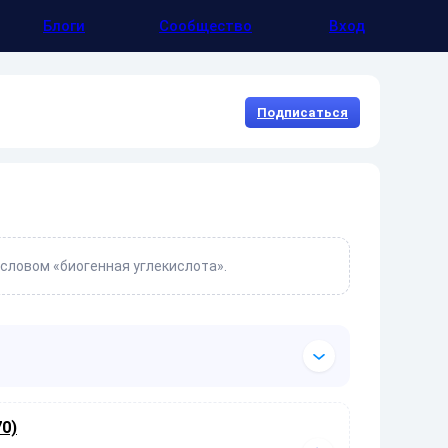
Блоги
Сообщество
Вход
Подписаться
 словом «биогенная углекислота».
0)