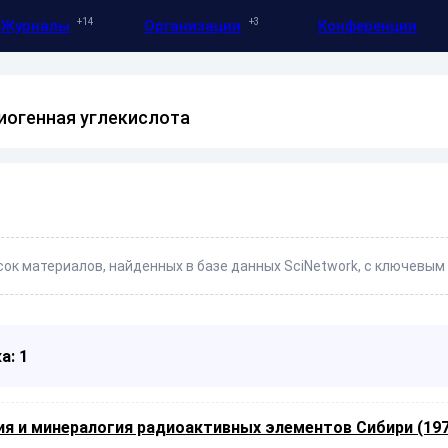
14
3
Журналы
Организации
Конференции
иогенная углекислота
ок материалов, найденных в базе данных SciNetwork, с ключевым
а: 1
я и минералогия радиоактивных элементов Сибири (197