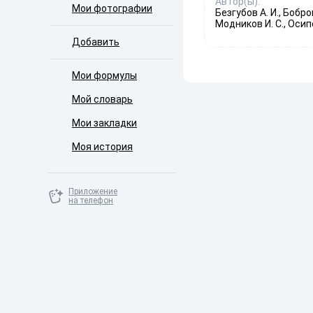
Автор(ы):
Мои фотографии
Безгубов А. И., Бобров
Модников И. С., Осип
Добавить
Мои формулы
Мой словарь
Мои закладки
Моя история
Приложение
на телефон