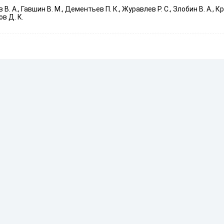
 В. А., Гавшин В. М., Дементьев П. К., Журавлев Р. С., Злобин В. А., Кре
ов Д. К.