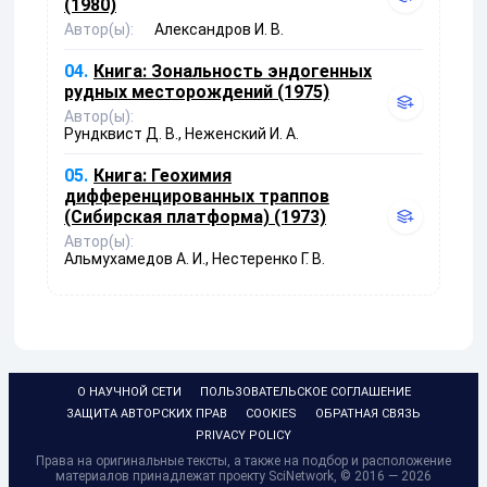
(1980)
Автор(ы):
Александров И. В.
04.
Книга:
Зональность эндогенных
рудных месторождений (1975)
Автор(ы):
Рундквист Д. В., Неженский И. А.
05.
Книга:
Геохимия
дифференцированных траппов
(Сибирская платформа) (1973)
Автор(ы):
Альмухамедов А. И., Нестеренко Г. В.
О НАУЧНОЙ СЕТИ
ПОЛЬЗОВАТЕЛЬСКОЕ СОГЛАШЕНИЕ
ЗАЩИТА АВТОРСКИХ ПРАВ
COOKIES
ОБРАТНАЯ СВЯЗЬ
PRIVACY POLICY
Права на оригинальные тексты, а также на подбор и расположение
материалов принадлежат проекту SciNetwork, © 2016 — 2026