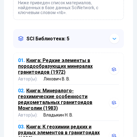
Ниже приведен список материалов,
найденных в базе данных SciNetwork, с
ключевым словом «nb».
SCI Библиотека: 5
01.
Книга:
Редкие элементы в
породообразующих минералах
гранитоидов (1972)
Автор(ы):
Ляхович В. В.
02.
Книга:
Минералого-
геохимические особенности
редкометальных гранитоидов
Монголии (1983)
Автор(ы):
Владыкин Н. В.
03.
Книга:
К геохимии редких и
рудных элементов в гранитоидах